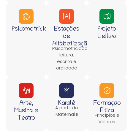
Psicomotricidade
Estações
Projeto
de
Leitura
Alfabetização
Psicomotricidade,
leitura,
escrita e
oralidade
Arte,
Karatê
Formação
A partir do
Música e
Ética
Maternal II
Princípios e
Teatro
Valores