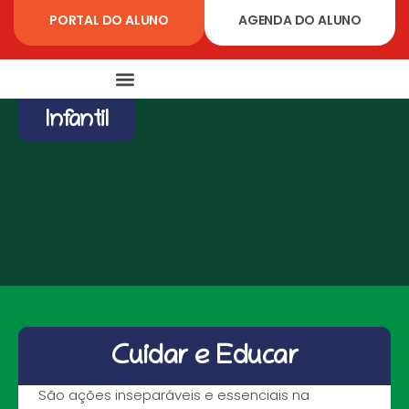
PORTAL DO ALUNO
AGENDA DO ALUNO
Infantil
CICLOS ESCOLARES
Cuidar e Educar
São ações inseparáveis e essenciais na